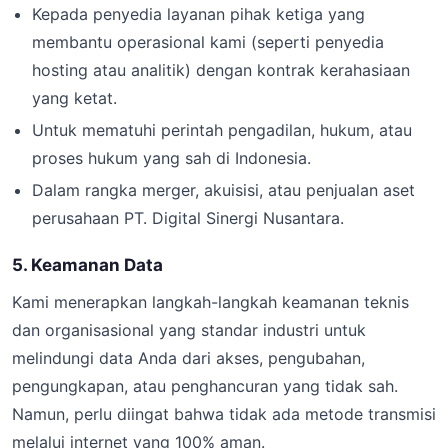
Kepada penyedia layanan pihak ketiga yang
membantu operasional kami (seperti penyedia
hosting atau analitik) dengan kontrak kerahasiaan
yang ketat.
Untuk mematuhi perintah pengadilan, hukum, atau
proses hukum yang sah di Indonesia.
Dalam rangka merger, akuisisi, atau penjualan aset
perusahaan PT. Digital Sinergi Nusantara.
5. Keamanan Data
Kami menerapkan langkah-langkah keamanan teknis
dan organisasional yang standar industri untuk
melindungi data Anda dari akses, pengubahan,
pengungkapan, atau penghancuran yang tidak sah.
Namun, perlu diingat bahwa tidak ada metode transmisi
melalui internet yang 100% aman.