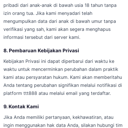
pribadi dari anak-anak di bawah usia 18 tahun tanpa
izin orang tua. Jika kami menyadari telah
mengumpulkan data dari anak di bawah umur tanpa
verifikasi yang sah, kami akan segera menghapus
informasi tersebut dari server kami.
8. Pembaruan Kebijakan Privasi
Kebijakan Privasi ini dapat diperbarui dari waktu ke
waktu untuk mencerminkan perubahan dalam praktik
kami atau persyaratan hukum. Kami akan memberitahu
Anda tentang perubahan signifikan melalui notifikasi di
platform ttt888 atau melalui email yang terdaftar.
9. Kontak Kami
Jika Anda memiliki pertanyaan, kekhawatiran, atau
ingin menggunakan hak data Anda, silakan hubungi tim