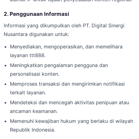
2. Penggunaan Informasi
Informasi yang dikumpulkan oleh PT. Digital Sinergi
Nusantara digunakan untuk:
Menyediakan, mengoperasikan, dan memelihara
layanan ttt888.
Meningkatkan pengalaman pengguna dan
personalisasi konten.
Memproses transaksi dan mengirimkan notifikasi
terkait layanan.
Mendeteksi dan mencegah aktivitas penipuan atau
ancaman keamanan.
Memenuhi kewajiban hukum yang berlaku di wilayah
Republik Indonesia.