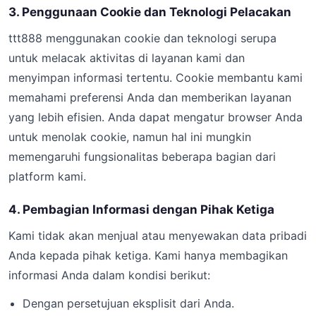
3. Penggunaan Cookie dan Teknologi Pelacakan
ttt888 menggunakan cookie dan teknologi serupa
untuk melacak aktivitas di layanan kami dan
menyimpan informasi tertentu. Cookie membantu kami
memahami preferensi Anda dan memberikan layanan
yang lebih efisien. Anda dapat mengatur browser Anda
untuk menolak cookie, namun hal ini mungkin
memengaruhi fungsionalitas beberapa bagian dari
platform kami.
4. Pembagian Informasi dengan Pihak Ketiga
Kami tidak akan menjual atau menyewakan data pribadi
Anda kepada pihak ketiga. Kami hanya membagikan
informasi Anda dalam kondisi berikut:
Dengan persetujuan eksplisit dari Anda.