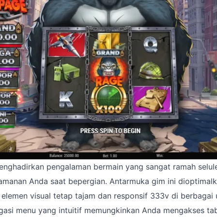
nghadirkan pengalaman bermain yang sangat ramah selule
amanan Anda saat bepergian. Antarmuka gim ini dioptimal
elemen visual tetap tajam dan responsif 333v di berbagai 
vigasi menu yang intuitif memungkinkan Anda mengakses ta