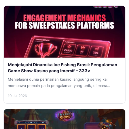
Menjelajahi Dinamika Ice Fishing Brasil: Pengalaman
Game Show Kasino yang Imersif – 333v
Menjelajahi dunia permainan kasino langsung sering kali
membawa pemain pada pengalaman yang unik, di mana
atmosfer studio dan interaksi menjadi...
10 Jul 2026