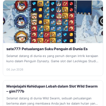
sate777: Petualangan Suku Penguin di Dunia Es
Selamat datang di dunia es yang penuh dengan intrik kerajaan
kuno dalam Penguin Dynasty. Game slot dari LeoVegas Studios
ini...
06 Jun 2026
Menjelajahi Kehidupan Lebah dalam Slot Wild Swarm
– gim777b
Selamat datang di dunia Wild Swarm, sebuah petualangan
bertema alam yang membawa Anda jauh ke dalam hutan yang